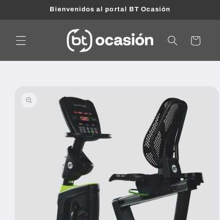
Ir
Bienvenidos al portal BT Ocasión
directamente
al contenido
Carrito
Ir
directamente
a la
información
del producto