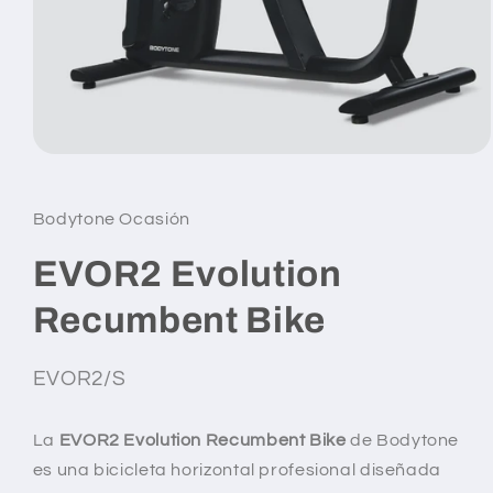
Abrir
elemento
multimedia
1
Bodytone Ocasión
en
una
ventana
EVOR2 Evolution
modal
Recumbent Bike
SKU:
EVOR2/S
La
EVOR2 Evolution Recumbent Bike
de Bodytone
es una bicicleta horizontal profesional diseñada