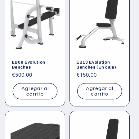
c
c
i
ó
n
EB06 Evolution
EB13 Evolution
:
Benches
Benches (En caja)
Precio
€500,00
Precio
€150,00
habitual
habitual
Agregar al
Agregar al
carrito
carrito